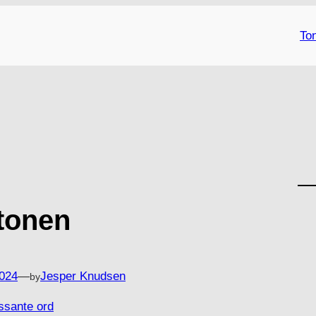
Ton
tonen
2024
—
Jesper Knudsen
by
ssante ord