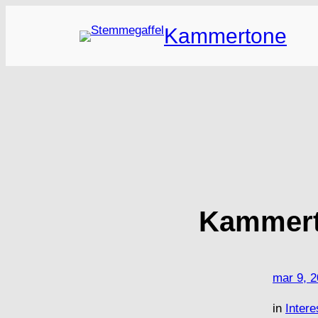
Spring
Kammertone
til
indhold
Kammer
mar 9, 
in
Intere