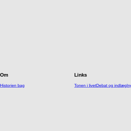
Om
Links
Historien bag
Tonen i livet
Debat og indlæg
In