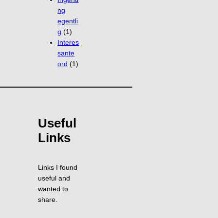
ng
egentli
g
(1)
Interes
sante
ord
(1)
Useful
Links
Links I found
useful and
wanted to
share.